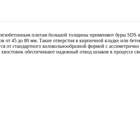
елезобетонным плитам большой толщины применяют буры SDS m
в от 45 до 80 мм. Такие отверстия в кирпичной кладке или бето
ется от стандартного колокольнообразной формой с ассиметрич
 хвостовик обеспечивают надежный отвод шлаков в процессе св