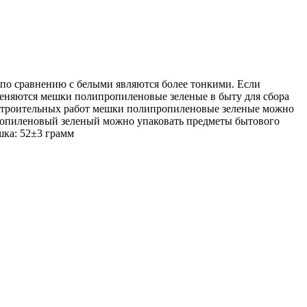
о сравнению с белыми являются более тонкими. Если
еняются мешки полипропиленовые зеленые в быту для сбора
я строительных работ мешки полипропиленовые зеленые можно
ипропиленовый зеленый можно упаковать предметы бытового
шка: 52±3 грамм