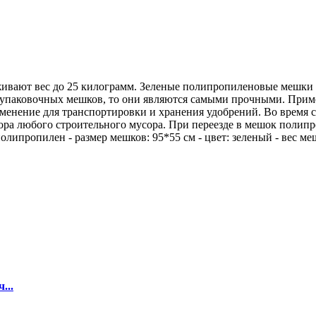
вают вес до 25 килограмм. Зеленые полипропиленовые мешки п
упаковочных мешков, то они являются самыми прочными. Прим
рименение для транспортировки и хранения удобрений. Во врем
 сбора любого строительного мусора. При переезде в мешок пол
олипропилен - размер мешков: 95*55 см - цвет: зеленый - вес ме
...