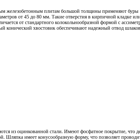
ным железобетонным плитам большой толщины применяют буры 
метров от 45 до 80 мм. Такие отверстия в кирпичной кладке ил
тличается от стандартного колокольнообразной формой с ассим
ый конический хвостовик обеспечивают надежный отвод шлаков
аются из оцинкованной стали. Имеют фосфатное покрытие, что де
й. Шляпка имеет конусообразную форму, что позволяет проводит