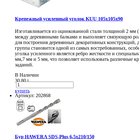
Крепежный усиленный уголок KUU 105х105х90
Изготавливается из оцинкованной стали толщиной 2 мм 
между деревянными балками и выполняет связующую рол
для построения деревянных декоративных конструкций, 
группа становится одной из самых востребованных, особ
уголка усиленного является ребро жесткости и специаль
мм,7 мм и 5 мм, что позволяет использовать различные
заданий.
В Наличии
30.80
i
купить
Артикул: 202868
Бур HAWERA SDS-Plus 6,5х210/150