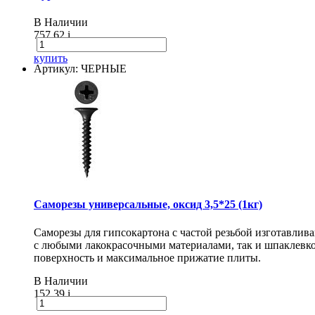
В Наличии
757.62
i
купить
Артикул: ЧЕРНЫЕ
Саморезы универсальные, оксид 3,5*25 (1кг)
Саморезы для гипсокартона с частой резьбой изготавлив
с любыми лакокрасочными материалами, так и шпаклевко
поверхность и максимальное прижатие плиты.
В Наличии
152.39
i