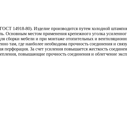
(ГОСТ 14918-80). Изделие производится путем холодной штампов
ь. Основным местом применения крепежного уголка усиленного 
для сборки мебели и при монтаже отопительных и вентиляционн
енно там, где наиболее необходима прочность соединения и свя
ная перфорация. За счет усиления повышается жесткость соедине
 крепления, повышающие прочность соединения и облегчение эк