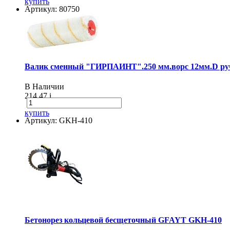
купить
Артикул: 80750
Валик сменный "ГИРПАИНТ".250 мм.ворс 12мм.D руч
В Наличии
214.47
i
купить
Артикул: GKH-410
Бетонорез кольцевой бесщеточный GFAYT GKH-410