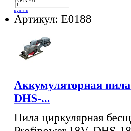
13 673.20
i
купить
Артикул: E0188
Аккумуляторная пил
DHS-...
Пила циркулярная бесщ
Profipower 18V, DHS-1