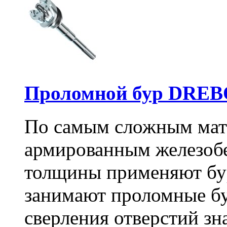
Проломной бур DREBO
По самым сложным мате
армированным железоб
толщины применяют бу
занимают проломные бу
сверления отверстий зн