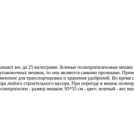
вают вес до 25 килограмм. Зеленые полипропиленовые мешки п
упаковочных мешков, то они являются самыми прочными. Прим
рименение для транспортировки и хранения удобрений. Во врем
 сбора любого строительного мусора. При переезде в мешок пол
олипропилен - размер мешков: 95*55 см - цвет: зеленый - вес ме