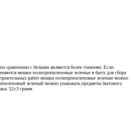
о сравнению с белыми являются более тонкими. Если
еняются мешки полипропиленовые зеленые в быту для сбора
я строительных работ мешки полипропиленовые зеленые можно
ипропиленовый зеленый можно упаковать предметы бытового
шка: 52±3 грамм