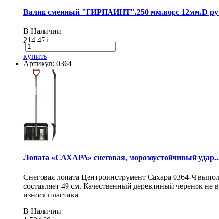
Валик сменный "ГИРПАИНТ".250 мм.ворс 12мм.D руч
В Наличии
214.47
i
купить
Артикул: 0364
Лопата «САХАРА» снеговая, морозоустойчивый удар..
Снеговая лопата Центроинструмент Сахара 0364-Ч выпол
составляет 49 см. Качественный деревянный черенок не
износа пластика.
В Наличии