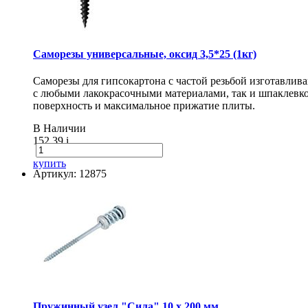
Саморезы универсальные, оксид 3,5*25 (1кг)
Саморезы для гипсокартона с частой резьбой изготавлив
с любыми лакокрасочными материалами, так и шпаклевко
поверхность и максимальное прижатие плиты.
В Наличии
152.39
i
купить
Артикул: 12875
Пружинный узел "Сила" 10 x 200 мм