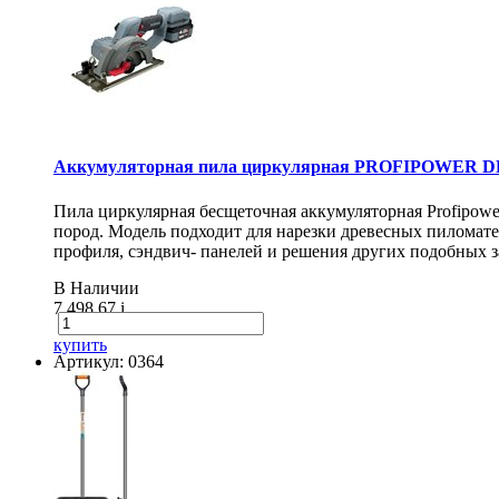
Аккумуляторная пила циркулярная PROFIPOWER DH
Пила циркулярная бесщеточная аккумуляторная Profipow
пород. Модель подходит для нарезки древесных пиломат
профиля, сэндвич- панелей и решения других подобных з
В Наличии
7 498.67
i
купить
Артикул: 0364