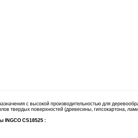
назначения с высокой производительностью для деревообра
ов твердых поверхностей (древесины, гипсокартона, ламина
ы INGCO CS18525 :