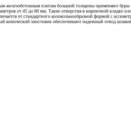
ным железобетонным плитам большой толщины применяют буры 
метров от 45 до 80 мм. Такие отверстия в кирпичной кладке ил
тличается от стандартного колокольнообразной формой с ассим
ый конический хвостовик обеспечивают надежный отвод шлаков