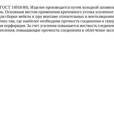
(ГОСТ 14918-80). Изделие производится путем холодной штампов
ь. Основным местом применения крепежного уголка усиленного 
для сборки мебели и при монтаже отопительных и вентиляционн
енно там, где наиболее необходима прочность соединения и свя
ная перфорация. За счет усиления повышается жесткость соедине
 крепления, повышающие прочность соединения и облегчение эк