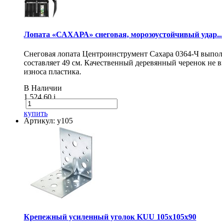
Лопата «САХАРА» снеговая, морозоустойчивый удар..
Снеговая лопата Центроинструмент Сахара 0364-Ч выпол
составляет 49 см. Качественный деревянный черенок не
износа пластика.
В Наличии
1 524.60
i
купить
Артикул: у105
Крепежный усиленный уголок KUU 105х105х90