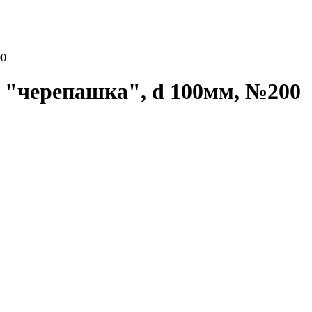
00
 "черепашка", d 100мм, №200