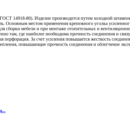
(ГОСТ 14918-80). Изделие производится путем холодной штампов
ь. Основным местом применения крепежного уголка усиленного 
для сборки мебели и при монтаже отопительных и вентиляционн
енно там, где наиболее необходима прочность соединения и свя
ная перфорация. За счет усиления повышается жесткость соедине
 крепления, повышающие прочность соединения и облегчение эк
...