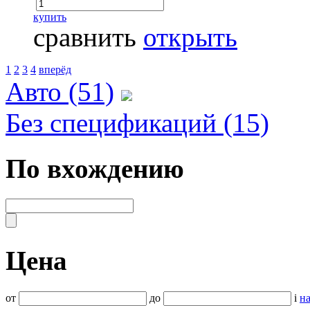
купить
сравнить
открыть
1
2
3
4
вперёд
Авто (51)
Без спецификаций (15)
По вхождению
Цена
от
до
i
на