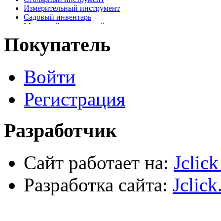
Измерительный инструмент
Садовый инвентарь
Малярный, отделочный инструмент
Крепежные элементы
Покупатель
Наждачная бумага
Хозтовары
Лестницы, стремянки, туры
Войти
Электрика, осветительное оборудование
Пена и герметики
Автомобильный инструмент
Регистрация
Сварочное оборудование
Силовое оборудование
Разработчик
Сайт работает на:
Jclic
Разработка сайта:
Jclick