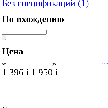
Без спецификаций (1)
По вхождению
Цена
от
до
i
на
1 396
i
1 950
i