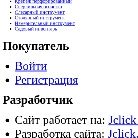
Крепеж перфорированный
Сверлильная оснастка
Слесарный инструмент
Столярный инструмент
Измерительный инструмент
Садовый инвентарь
Малярный, отделочный инструмент
Крепежные элементы
Покупатель
Наждачная бумага
Хозтовары
Лестницы, стремянки, туры
Войти
Электрика, осветительное оборудование
Пена и герметики
Автомобильный инструмент
Регистрация
Сварочное оборудование
Силовое оборудование
Разработчик
Сайт работает на:
Jclic
Разработка сайта:
Jclick