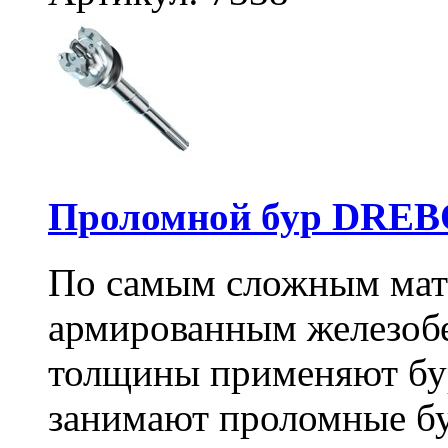
Проломной бур DREBO
По самым сложным мате
армированным железоб
толщины применяют бу
занимают проломные бу