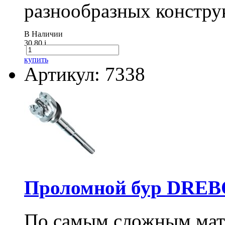
разнообразных констру
В Наличии
30.80
i
купить
Артикул: 7338
Проломной бур DREBO
По самым сложным мате