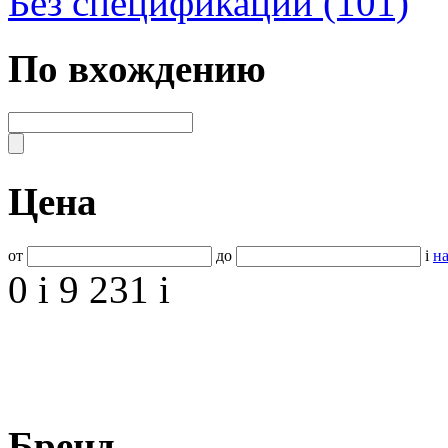
Без спецификаций (101)
По вхождению
Цена
от
до
i
на
0
i
9 231
i
Бренд