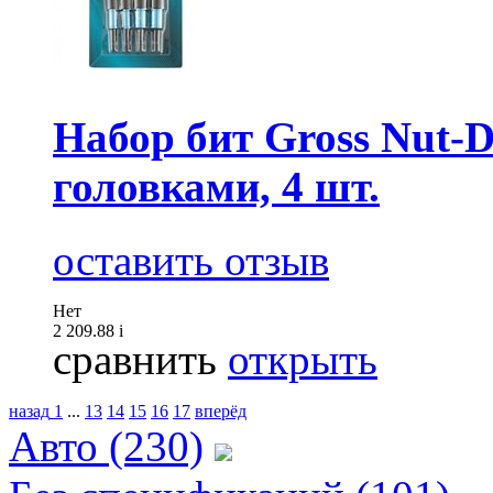
Набор бит Gross Nut-D
головками, 4 шт.
оставить отзыв
Нет
2 209.88
i
сравнить
открыть
назад
1
...
13
14
15
16
17
вперёд
Авто (230)