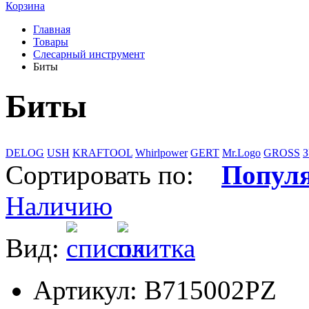
Корзина
Главная
Товары
Слесарный инструмент
Биты
Биты
DELOG
USH
KRAFTOOL
Whirlpower
GERT
Mr.Logo
GROSS
Сортировать по:
Попул
Наличию
Вид:
Артикул: В715002PZ