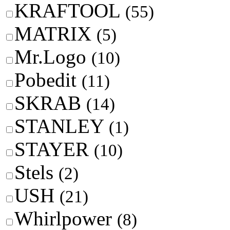
KRAFTOOL
(55)
MATRIX
(5)
Mr.Logo
(10)
Pobedit
(11)
SKRAB
(14)
STANLEY
(1)
STAYER
(10)
Stels
(2)
USH
(21)
Whirlpower
(8)