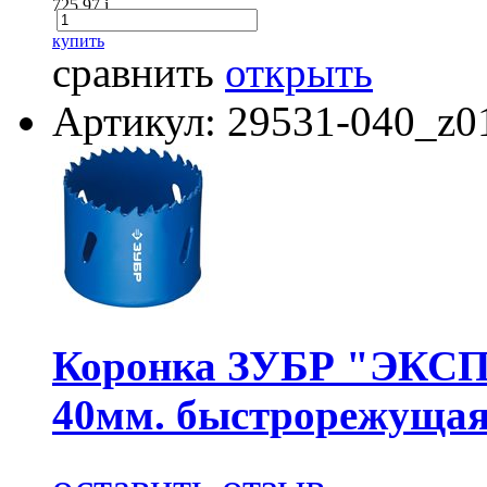
725.97
i
купить
сравнить
открыть
Артикул: 29531-040_z0
Коронка ЗУБР "ЭКСПЕ
40мм. быстрорежущая