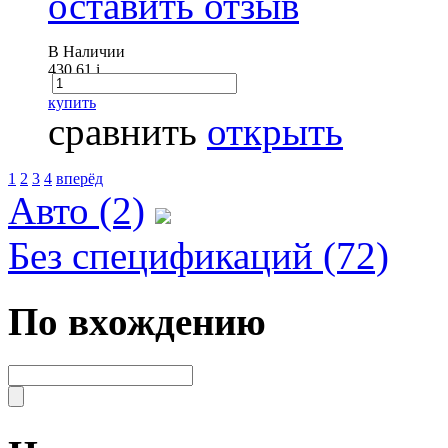
оставить отзыв
В Наличии
430.61
i
купить
сравнить
открыть
1
2
3
4
вперёд
Авто (2)
Без спецификаций (72)
По вхождению