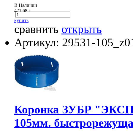
В Наличии
471.68
i
купить
сравнить
открыть
Артикул: 29531-105_z0
Коронка ЗУБР "ЭКСПЕ
105мм. быстрорежуща