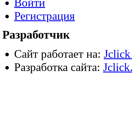
Войти
Пена и герметики
Автомобильный инструмент
Регистрация
Сварочное оборудование
Силовое оборудование
Разработчик
Сайт работает на:
Jclic
Разработка сайта:
Jclick