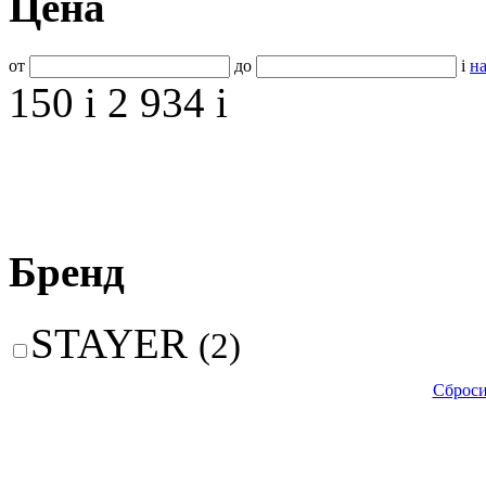
Цена
от
до
i
на
150
i
2 934
i
Бренд
STAYER
(2)
Сброси