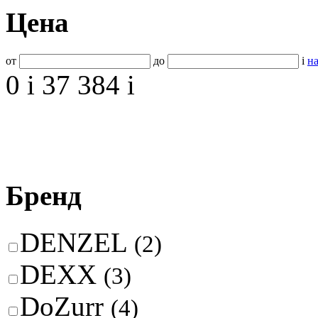
Цена
от
до
i
на
0
i
37 384
i
Бренд
DENZEL
(2)
DEXX
(3)
DoZurr
(4)