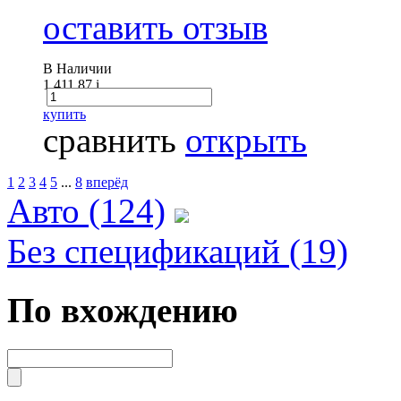
оставить отзыв
В Наличии
1 411.87
i
купить
сравнить
открыть
1
2
3
4
5
...
8
вперёд
Авто (124)
Без спецификаций (19)
По вхождению