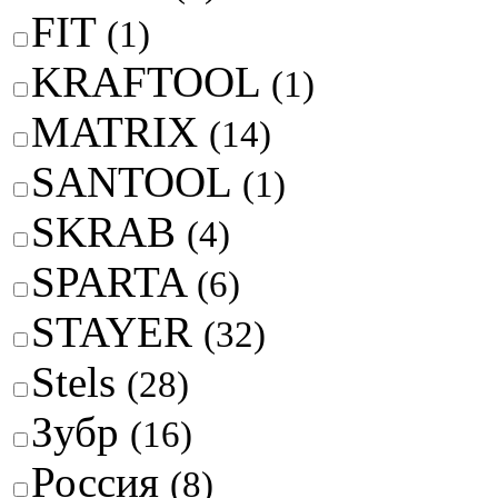
FIT
(1)
KRAFTOOL
(1)
MATRIX
(14)
SANTOOL
(1)
SKRAB
(4)
SPARTA
(6)
STAYER
(32)
Stels
(28)
Зубр
(16)
Россия
(8)