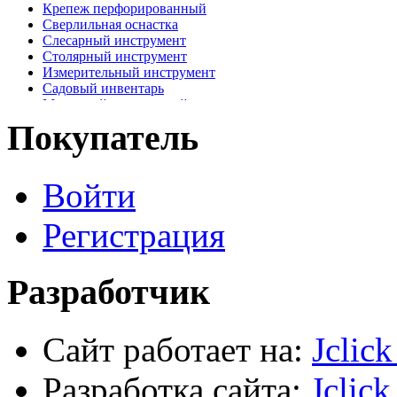
Крепеж перфорированный
Сверлильная оснастка
Слесарный инструмент
Столярный инструмент
Измерительный инструмент
Садовый инвентарь
Малярный, отделочный инструмент
Крепежные элементы
Покупатель
Наждачная бумага
Хозтовары
Лестницы, стремянки, туры
Войти
Электрика, осветительное оборудование
Пена и герметики
Автомобильный инструмент
Регистрация
Сварочное оборудование
Силовое оборудование
Разработчик
Сайт работает на:
Jclic
Разработка сайта:
Jclick