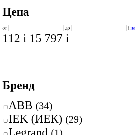
Цена
от
до
i
на
112
i
15 797
i
Бренд
ABB
(34)
IEK (ИЕК)
(29)
Legrand
(1)