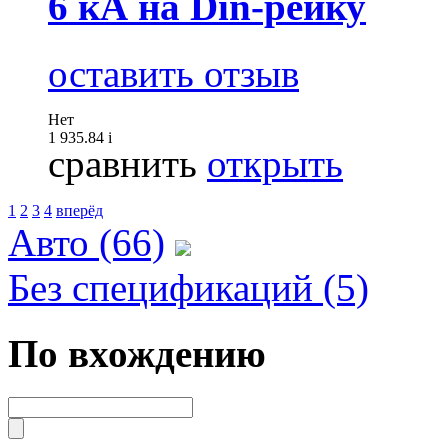
6 кА на Din-рейку
оставить отзыв
Нет
1 935.84
i
сравнить
открыть
1
2
3
4
вперёд
Авто (66)
Без спецификаций (5)
По вхождению