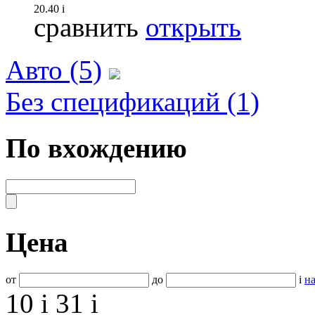
20.40
i
сравнить
открыть
Авто (5)
Без спецификаций (1)
По вхождению
Цена
от
до
i
на
10
i
31
i