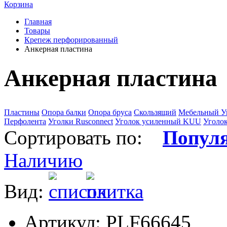
Корзина
Главная
Товары
Крепеж перфорированный
Анкерная пластина
Анкерная пластина
Пластины
Опора балки
Опора бруса
Скользящий
Мебельный У
Перфолента
Уголки Rusconnect
Уголок усиленный KUU
Уголо
Сортировать по:
Попул
Наличию
Вид:
Артикул: PLF66645