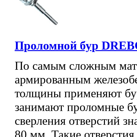
Проломной бур DREBO
По самым сложным мате
армированным железоб
толщины применяют бу
занимают проломные бу
сверления отверстий зн
80 мм. Такие отверстия