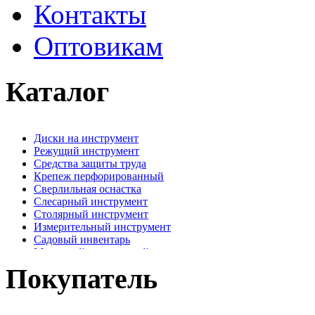
Контакты
Оптовикам
Каталог
Диски на инструмент
Режущий инструмент
Средства защиты труда
Крепеж перфорированный
Сверлильная оснастка
Слесарный инструмент
Столярный инструмент
Измерительный инструмент
Садовый инвентарь
Малярный, отделочный инструмент
Крепежные элементы
Покупатель
Наждачная бумага
Хозтовары
Лестницы, стремянки, туры