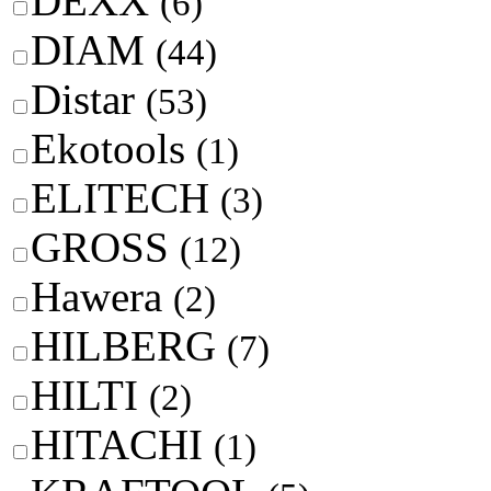
DEXX
(6)
DIAM
(44)
Distar
(53)
Ekotools
(1)
ELITECH
(3)
GROSS
(12)
Hawera
(2)
HILBERG
(7)
HILTI
(2)
HITACHI
(1)