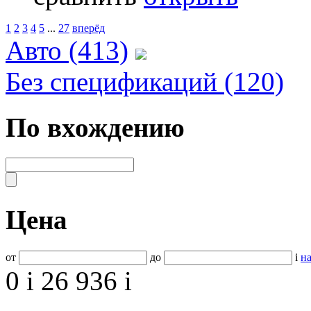
1
2
3
4
5
...
27
вперёд
Авто (413)
Без спецификаций (120)
По вхождению
Цена
от
до
i
на
0
i
26 936
i