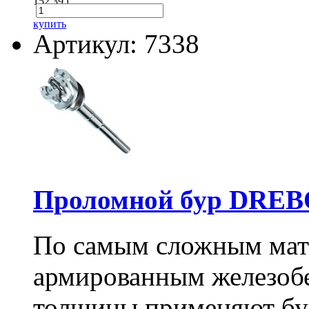
152.39
i
купить
Артикул: 7338
Проломной бур DREBO
По самым сложным мате
армированным железоб
толщины применяют бу