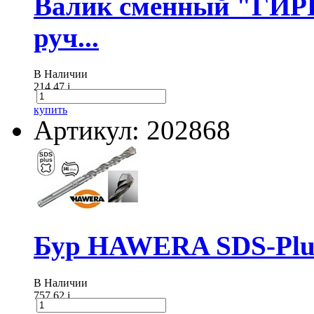
Валик сменный "ГИР
руч...
В Наличии
214.47
i
купить
Артикул: 202868
Бур HAWERA SDS-Plus
В Наличии
757.62
i