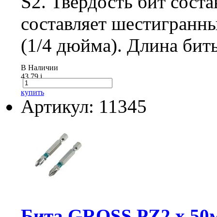
S2. Твердость бит сост
составляет шестигранны
(1/4 дюйма). Длина бит
В Наличии
43.79
i
купить
Артикул: 11345
Бита GROSS РZ2 х 50мм