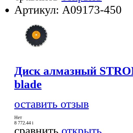
Артикул: А09173-450
Диск алмазный STRON
blade
оставить отзыв
Нет
8 772.44
i
сравнить
открыть