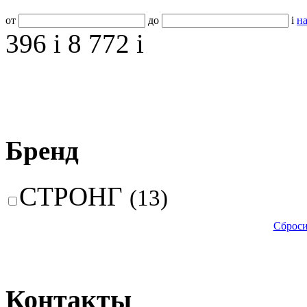
от
до
i
на
396
i
8 772
i
Бренд
СТРОНГ
(13)
Сброси
Контакты