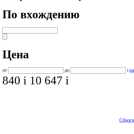
По вхождению
Цена
от
до
i
на
840
i
10 647
i
Сброси