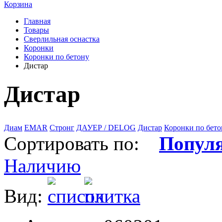
Корзина
Главная
Товары
Сверлильная оснастка
Коронки
Коронки по бетону
Дистар
Дистар
Диам
EMAR
Стронг
ДАУЕР / DELOG
Дистар
Коронки по бето
Сортировать по:
Попул
Наличию
Вид: