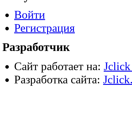
Хозтовары
Лестницы, стремянки, туры
Войти
Электрика, осветительное оборудование
Пена и герметики
Автомобильный инструмент
Регистрация
Сварочное оборудование
Силовое оборудование
Разработчик
Сайт работает на:
Jclic
Разработка сайта:
Jclick