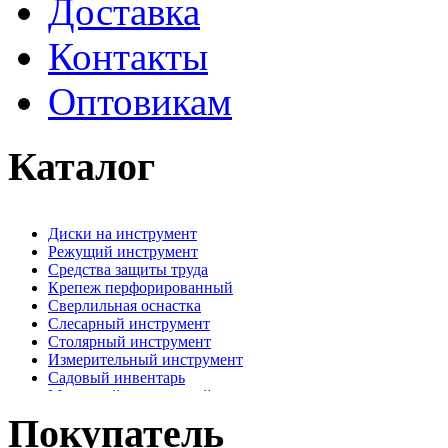
Доставка
Контакты
Оптовикам
Каталог
Диски на инструмент
Режущий инструмент
Средства защиты труда
Крепеж перфорированный
Сверлильная оснастка
Слесарный инструмент
Столярный инструмент
Измерительный инструмент
Садовый инвентарь
Малярный, отделочный инструмент
Крепежные элементы
Покупатель
Наждачная бумага