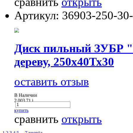
сравнить
открыть
Артикул: 36903-250-30
Диск пильный ЗУБР "
дереву, 250х40Тх30
оставить отзыв
В Наличии
2 003.71
i
купить
сравнить
открыть
1
2
3
4
5
...
7
вперёд