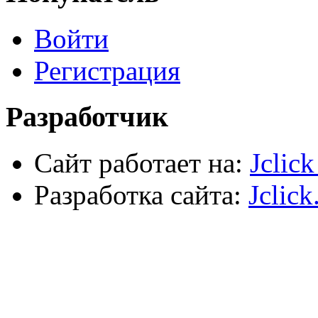
Хозтовары
Лестницы, стремянки, туры
Войти
Электрика, осветительное оборудование
Пена и герметики
Автомобильный инструмент
Регистрация
Сварочное оборудование
Силовое оборудование
Разработчик
Сайт работает на:
Jclic
Разработка сайта:
Jclick