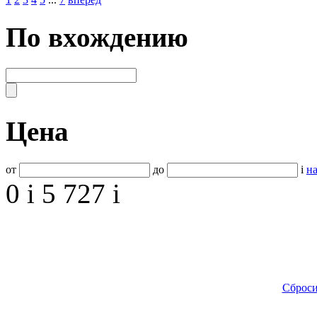
По вхождению
Цена
от
до
i
на
0
i
5 727
i
Сброси