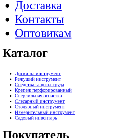
Доставка
Контакты
Оптовикам
Каталог
Диски на инструмент
Режущий инструмент
Средства защиты труда
Крепеж перфорированный
Сверлильная оснастка
Слесарный инструмент
Столярный инструмент
Измерительный инструмент
Садовый инвентарь
Малярный, отделочный инструмент
Крепежные элементы
Покупатель
Наждачная бумага