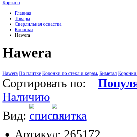
Корзина
Главная
Товары
Сверлильная оснастка
Коронки
Hawera
Hawera
Hawera
По плитке
Коронки по стекл и керам.
Биметал
Коронки
Сортировать по:
Попул
Наличию
Вид:
Артикул: 265172