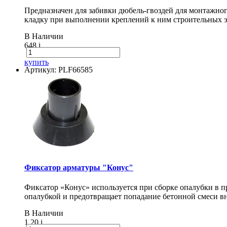
Предназначен для забивки дюбель-гвоздей для монтажног
кладку при выполнении креплений к ним строительных 
В Наличии
648
i
купить
Артикул: PLF66585
Фиксатор арматуры "Конус"
Фиксатор «Конус» используется при сборке опалубки в п
опалубкой и предотвращает попадание бетонной смеси вн
В Наличии
1.20
i